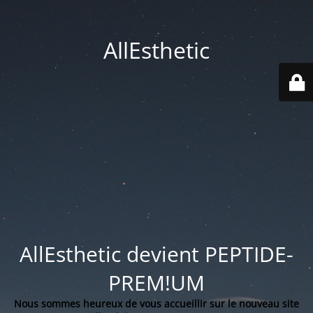
AllEsthetic
AllEsthetic devient PEPTIDE-
PREM!UM
Nous sommes heureux de vous accueillir sur le nouveau site