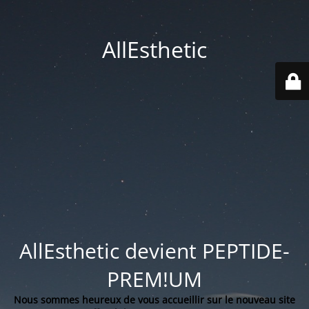
AllEsthetic
AllEsthetic devient PEPTIDE-
PREM!UM
Nous sommes heureux de vous accueillir sur le nouveau site