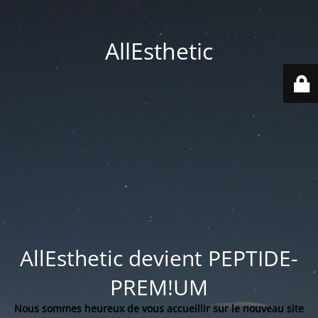
AllEsthetic
AllEsthetic devient PEPTIDE-
PREM!UM
Nous sommes heureux de vous accueillir sur le nouveau site