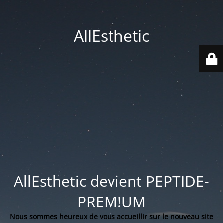
AllEsthetic
AllEsthetic devient PEPTIDE-
PREM!UM
Nous sommes heureux de vous accueillir sur le nouveau site