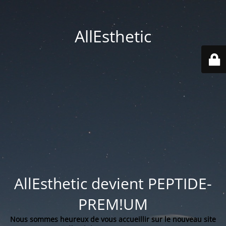
AllEsthetic
AllEsthetic devient PEPTIDE-
PREM!UM
Nous sommes heureux de vous accueillir sur le nouveau site