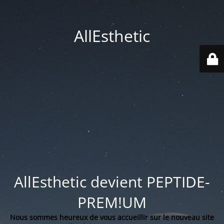
AllEsthetic
AllEsthetic devient PEPTIDE-
PREM!UM
Nous sommes heureux de vous accueillir sur le nouveau site