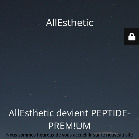
AllEsthetic
AllEsthetic devient PEPTIDE-
PREM!UM
Nous sommes heureux de vous accueillir sur le nouveau site